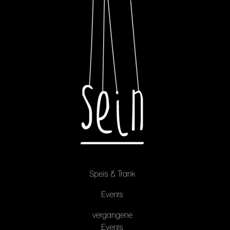
Speis & Trank
Events
vergangene
Events